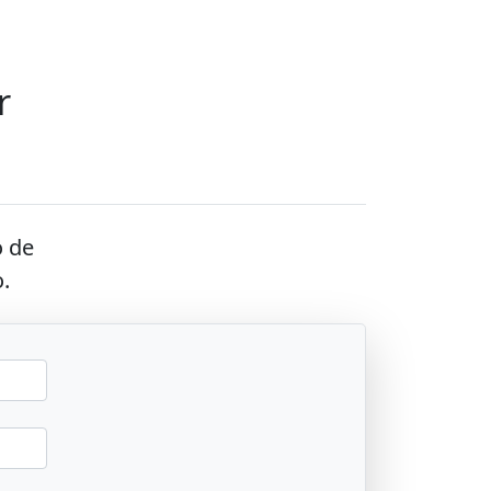
r
o de
.