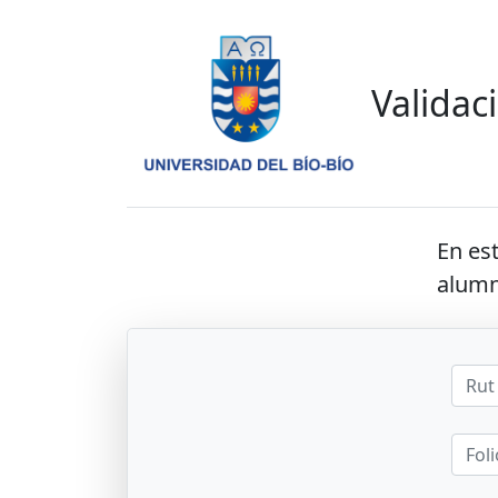
Validac
En est
alumn